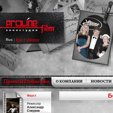
Rus
|
Eng
|
Chinese
Б
Фауст
Режиссер
Александр
Сокуров