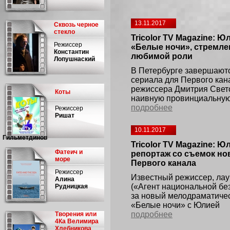
13.11.2017
Сквозь черное
стекло
Tricolor TV Magazine: 
Режиссер
«Белые ночи», стремлен
Константин
любимой роли
Лопушнаский
В Петербурге завершают
сериала для Первого кан
режиссера Дмитрия Свет
Коты
наивную провинциальну
подробнее
Режиссер
Ришат
10.11.2017
Гильметдинов
Tricolor TV Magazine: 
Фатеич и
репортаж со съемок но
море
Первого канала
Режиссер
Известный режиссер, ла
Алина
(«Агент национальной бе
Рудницкая
за новый мелодраматичес
«Белые ночи» с Юлией
подробнее
Творения или
4Ка Велимира
Хлебникова