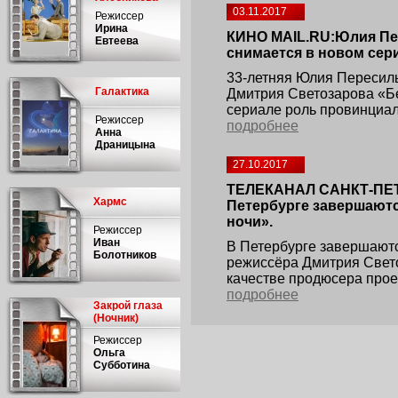
03.11.2017
Режиссер
Ирина
КИНО MAIL.RU:Юлия Пе
Евтеева
снимается в новом сер
33-летняя Юлия Пересиль
Галактика
Дмитрия Светозарова «Бе
сериале роль провинциа
Режиссер
подробнее
Анна
Драницына
27.10.2017
ТЕЛЕКАНАЛ САНКТ-ПЕТЕ
Хармс
Петербурге завершают
ночи».
Режиссер
Иван
В Петербурге завершают
Болотников
режиссёра Дмитрия Свето
качестве продюсера прое
подробнее
Закрой глаза
(Ночник)
Режиссер
Ольга
Субботина